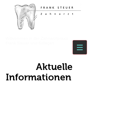
Willkommen in der Zahnarztpraxis
Frank Steuer und Kollegen
Aktuelle
Informationen
Stellenausschreibung
Lass uns gemeinsam lachen !
Wir empfangen dich mit
Herzlichkeit und Offenheit!
Dein zukünftiges Team ist
harmonisch, authentisch - sei
einfach du selbst !