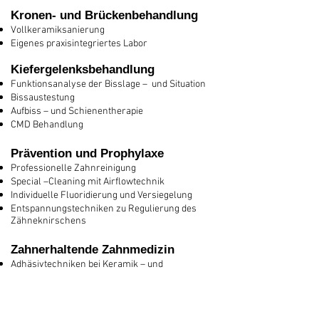
Kronen- und Brückenbehandlung
Vollkeramiksanierung
Eigenes praxisintegriertes Labor
Kiefergelenksbehandlung
Funktionsanalyse der Bisslage – und Situation
Bissaustestung
Aufbiss – und Schienentherapie
CMD Behandlung
Prävention und Prophylaxe
Professionelle Zahnreinigung
Special –Cleaning mit Airflowtechnik
Individuelle Fluoridierung und Versiegelung
Entspannungstechniken zu Regulierung des
Zähneknirschens
Zahnerhaltende Zahn
me
dizin
Adhäsivtechniken bei Keramik – und
Kunststoffbondingverfahren
Keramikfüllungen (Inlaytechnik)
Substanzschonende Schleif – und
Aufbohrtechnik