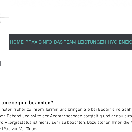
Willkommen in der Zahn
Frank Steuer und Ko
HOME
PRAXISINFO
DAS TEAM
LEISTUNGEN
HYGIENEK
N
rapiebeginn beachten?
nuten früher zu Ihrem Termin und bringen Sie bei Bedarf eine Sehhi
hen Behandlung sollte der Anamnesebogen sorgfältig und genau ausge
llergiestatus ist hierzu sehr zu beachten. Dazu stehen Ihnen die 
 IPad zur Verfügung.