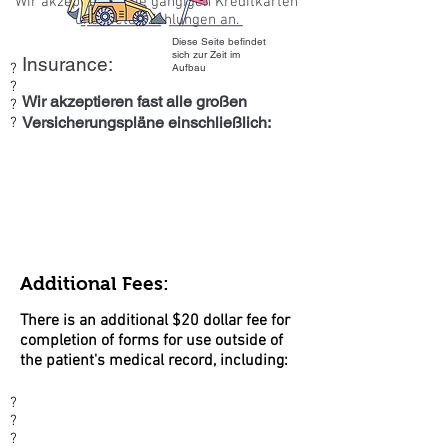
Wir akzeptieren alle gängigen Kreditkarten
und bieten Zahlungen an.
Diese Seite befindet
sich zur Zeit im
Insurance:
?
Aufbau
?
Wir akzeptieren fast alle großen
?
Versicherungspläne einschließlich:
?
Additional Fees:
There is an additional $20 dollar fee for
completion of forms for use outside of
the patient's medical record, including:
?
?
?